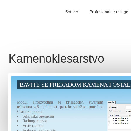
Softver
Profesionalne usluge
Kamenoklesarstvo
BAVITE SE PRERADOM KAMENA I OSTAL
Modul Proizvodnja je prilagođen stvarnim
uslovima vaše djelatnosti pa tako sadržava potrebne
šifarnike poput:
Šifarnika operacija
Radnog mjesta
Vrste obrade
Vrste radnog naloga