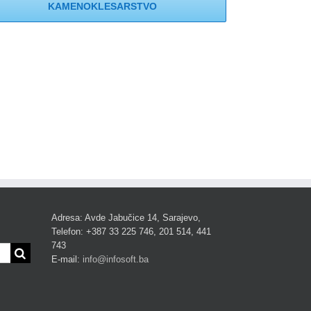
KAMENOKLESARSTVO
Adresa: Avde Jabučice 14, Sarajevo,
Telefon: +387 33 225 746, 201 514, 441
743
E-mail:
info@infosoft.ba