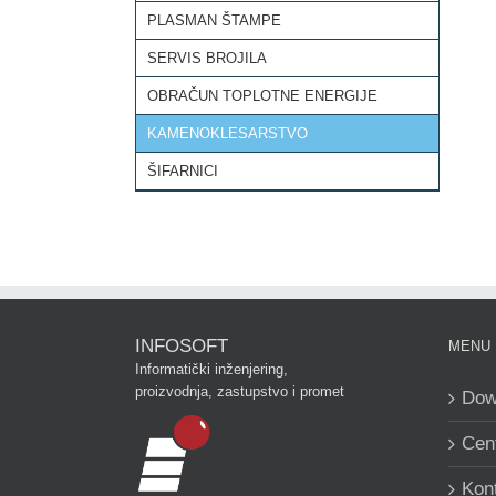
PLASMAN ŠTAMPE
SERVIS BROJILA
OBRAČUN TOPLOTNE ENERGIJE
KAMENOKLESARSTVO
ŠIFARNICI
INFOSOFT
MENU
Informatički inženjering,
proizvodnja, zastupstvo i promet
Dow
Cen
Kon